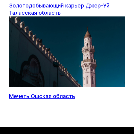
©JBN
Золотодобывающий карьер Джер-Уй
Таласская область
Мечеть Ошская область