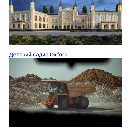
г. Бишкек, ул. Турусбекова 9,
2 этаж
О компании
Строительство
Услуги
Инжиниринг
Объекты
Отделочные
работы
Контакты
Детский садик Oxford
WhatsApp
Instagram
Telegram
Политика
конфиденциальности
2012-2026