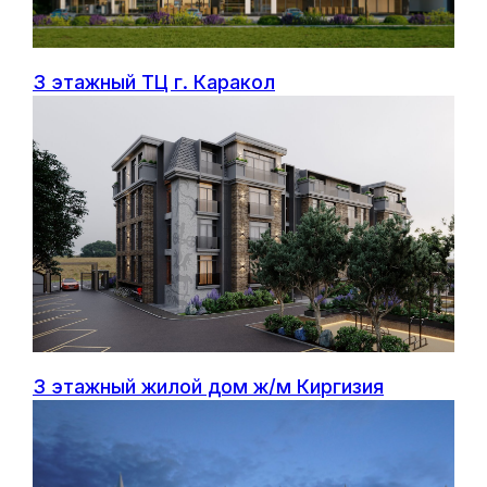
Оставить заявку
3 этажный ТЦ г. Каракол
Контакты
3 этажный жилой дом ж/м Киргизия
jbn_company@list.ru
+996 556 22 00 88