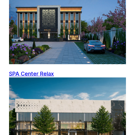
Социальные
сети
SPA Center Relax
Оставьте заявку
Обсудим ваш проект
и ответим на ваши вопросы